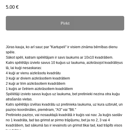
5.00
€
Pirkt
Jūras kauja, ko arī sauc par "Kartupeli" ir visiem zināma bērnības dienu
spēle.
Sākot spēli, katram spēlētājam ir savs laukums ar 10x10 kvadrātiem.
Katrs spēlētājs izvieto savus 10 kuģus uz laukuma, aizkrāsojot kvadrātiņus
tā, lai kuģi nesaskaras:
4 kuģi ar vienu aizkrāsotu kvadrātu
3 kuģi ar diviem aizkrāsotiem kvadrātiem
2 kuģi ar trim aizkrāsotiem kvadrātiem
1 kuģis ar četriem aizkrāsotiem kvadrātiem
Spēlētāji izvieto savus kuģus uz laukuma, bet pretinieki nezina otra kuģu
atrašanās vietas.
Katrs spēlētājs izvēlas kvadrātu uz pretinieka laukuma, uz kura uzbrukt, un
paziņo koordinātes, piemēram, "A3" vai "B6."
Pretinieks paziņo, vai nosauktajā kvadrātā ir kuģis vai nav. Ja kuģis sastāv
no 1 kvadrāta, tad tas grimst ar pirmo trāpījumu, bet ja no 2, 3 vai 4
kvadrātiem, tad sākumā tas ir ievainots un grimst tikai tad, kad trāpīts visos