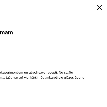
umam
ksperimentiem un atrodi savu recepti. No salātu
… taču var arī vienkārši - ēdamkaroti pie glāzes ūdens