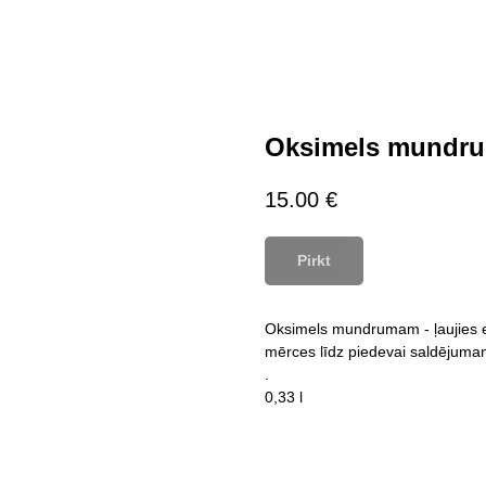
Oksimels mundr
15.00
€
Pirkt
Oksimels mundrumam - ļaujies e
mērces līdz piedevai saldējumam
.
0,33 l