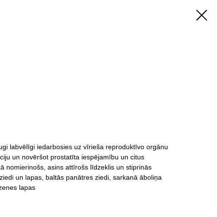
gi labvēlīgi iedarbosies uz vīrieša reproduktīvo orgānu
iju un novēršot prostatīta iespējamību un citus
 nomierinošs, asins attīrošs līdzeklis un stiprinās
iedi un lapas, baltās panātres ziedi, sarkanā āboliņa
azenes lapas