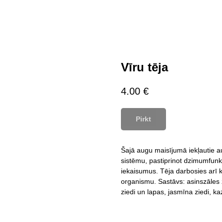
Vīru tēja
4.00
€
Pirkt
Šajā augu maisījumā iekļautie au
sistēmu, pastiprinot dzimumfunkc
iekaisumus. Tēja darbosies arī kā
organismu. Sastāvs: asinszāles z
ziedi un lapas, jasmīna ziedi, k