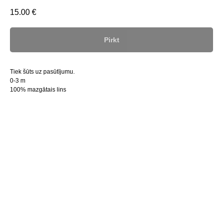
15.00
€
Pirkt
Tiek šūts uz pasūtījumu.
0-3 m
100% mazgātais lins