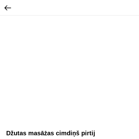
Džutas masāżas cimdiņš pirtij