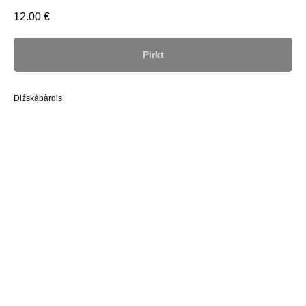
12.00
€
Pirkt
Diźskàbàrdis